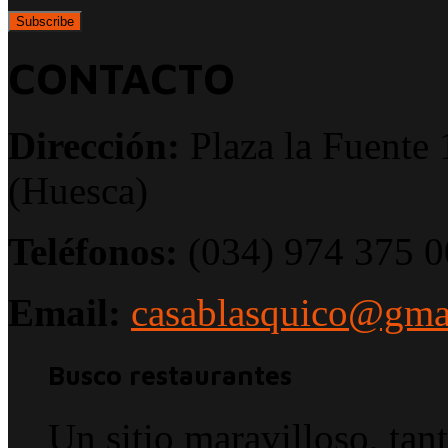
CONTACTO
Dirección:
Plaza la Fuente 
(Huesca)
Teléfonos:
(034) 974 375 0
Email:
casablasquico@gma
Busco restaurantes
Un sitio maravilloso, tan