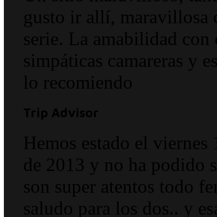
gusto ir allí, maravillosa
serie. La amabilidad con 
simpáticas camareras y e
lo recomiendo
Trip Advisor
Hemos estado el viernes 
de 2013 y no ha podido s
son super atentos tod
saludo para los dos.. y e