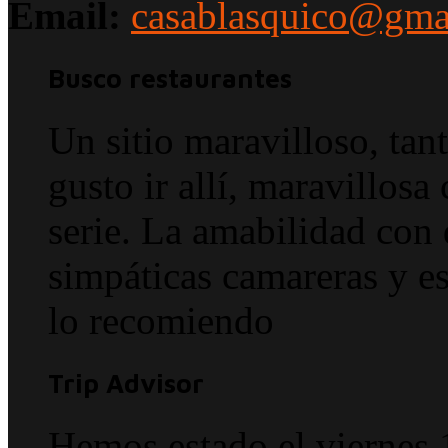
Email:
casablasquico@gma
Busco restaurantes
Un sitio maravilloso, tan
gusto ir allí, maravillosa
serie. La amabilidad con 
simpáticas camareras y e
lo recomiendo
Trip Advisor
Hemos estado el viernes 