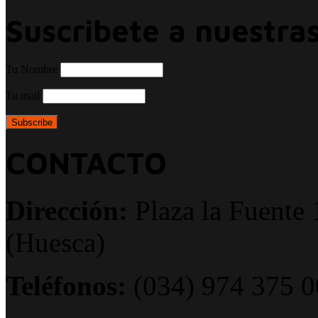
Suscribete a nuestras
Tu Nombre
Tu mail
CONTACTO
Dirección:
Plaza la Fuente 
(Huesca)
Teléfonos:
(034) 974 375 0