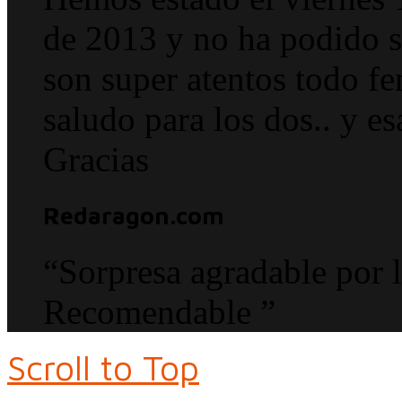
de 2013 y no ha podido s
son super atentos tod
saludo para los dos.. y e
Gracias
Redaragon.com
“Sorpresa agradable por l
Recomendable ”
Scroll to Top