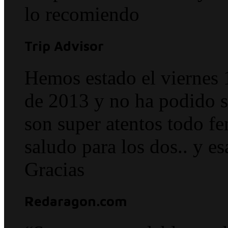
lo recomiendo
Trip Advisor
Hemos estado el viernes 
de 2013 y no ha podido s
son super atentos tod
saludo para los dos.. y e
Gracias
Redaragon.com